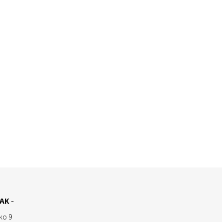
AK -
ako 9